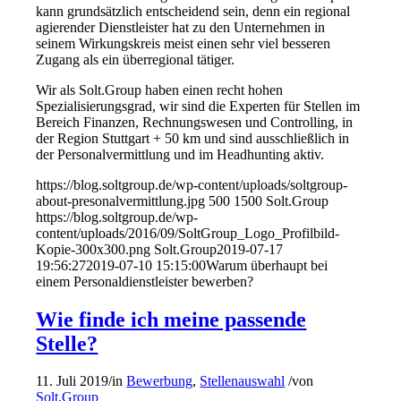
kann grundsätzlich entscheidend sein, denn ein regional
agierender Dienstleister hat zu den Unternehmen in
seinem Wirkungskreis meist einen sehr viel besseren
Zugang als ein überregional tätiger.
Wir als Solt.Group haben einen recht hohen
Spezialisierungsgrad, wir sind die Experten für Stellen im
Bereich Finanzen, Rechnungswesen und Controlling, in
der Region Stuttgart + 50 km und sind ausschließlich in
der Personalvermittlung und im Headhunting aktiv.
https://blog.soltgroup.de/wp-content/uploads/soltgroup-
about-presonalvermittlung.jpg
500
1500
Solt.Group
https://blog.soltgroup.de/wp-
content/uploads/2016/09/SoltGroup_Logo_Profilbild-
Kopie-300x300.png
Solt.Group
2019-07-17
19:56:27
2019-07-10 15:15:00
Warum überhaupt bei
einem Personaldienstleister bewerben?
Wie finde ich meine passende
Stelle?
11. Juli 2019
/
in
Bewerbung
,
Stellenauswahl
/
von
Solt.Group