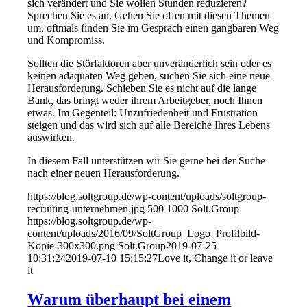
sich verändert und Sie wollen Stunden reduzieren?
Sprechen Sie es an. Gehen Sie offen mit diesen Themen
um, oftmals finden Sie im Gespräch einen gangbaren Weg
und Kompromiss.
Sollten die Störfaktoren aber unveränderlich sein oder es
keinen adäquaten Weg geben, suchen Sie sich eine neue
Herausforderung. Schieben Sie es nicht auf die lange
Bank, das bringt weder ihrem Arbeitgeber, noch Ihnen
etwas. Im Gegenteil: Unzufriedenheit und Frustration
steigen und das wird sich auf alle Bereiche Ihres Lebens
auswirken.
In diesem Fall unterstützen wir Sie gerne bei der Suche
nach einer neuen Herausforderung.
https://blog.soltgroup.de/wp-content/uploads/soltgroup-
recruiting-unternehmen.jpg
500
1000
Solt.Group
https://blog.soltgroup.de/wp-
content/uploads/2016/09/SoltGroup_Logo_Profilbild-
Kopie-300x300.png
Solt.Group
2019-07-25
10:31:24
2019-07-10 15:15:27
Love it, Change it or leave
it
Warum überhaupt bei einem